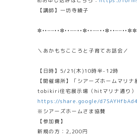
☑️お申し込みはこちら：
https://for
【講師】一坊寺綾子
✼••┈┈••✼••┈┈••✼••┈┈••✼••┈┈••✼✼
＼あかもちこころと子育てお話会／
【日時】5/21(木)10時半-12時
【開催場所】「シアーズホームマリナ展示
tobikiri住宅展示場（hitマリナ通り）
https://share.google/d7SAYHfbA
※シアーズホームさま協賛
【参加費】
新規の方：2,200円