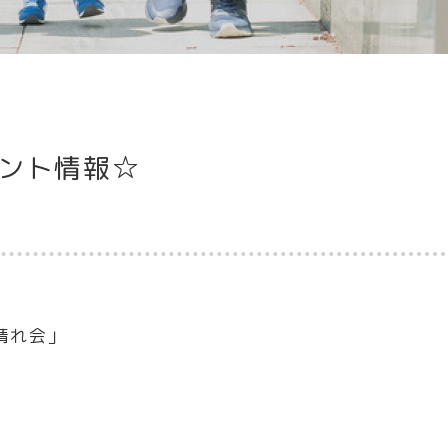
ベント情報☆
晴れ会」