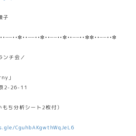
綾子
••┈┈••✼••┈┈••✼••┈┈••✼••┈┈••✼✼••┈┈••✼
ランチ会／
rny」
-26-11
あかもち分析シート2枚付）
ms.gle/CguhbAKgwthWqJeL6