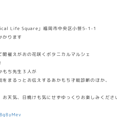
l Life Square」福岡市中央区小笹5-1-1
かかります
て開催えがおの花咲くボタニカルマルシェ
！
かもち先生３人が
能をまるっとお伝えするあかもち才能診断のほか、
、お天気、日焼けも気にせずゆっくりお楽しみくださ
YBgByMev