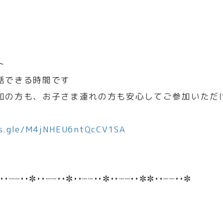
ト
話できる時間です
加の方も、お子さま連れの方も安心してご参加いただ
ms.gle/M4jNHEU6ntQcCV1SA
••┈┈••✼••┈┈••✼••┈┈••✼••┈┈••✼✼••┈┈••✼