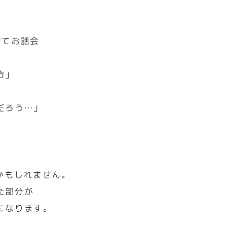
育てお話会
方」
だろう…」
」
かもしれません。
た部分が
になります。